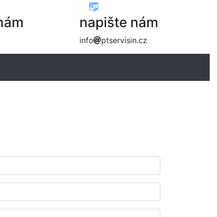
 nám
napište nám
info
ptservisin.cz