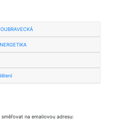
l DOUBRAVECKÁ
 ENERGETIKA
ělení
e směřovat na emailovou adresu: