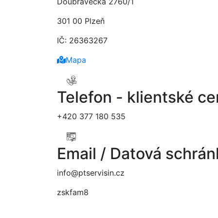
Doubravecká 2760/1
301 00 Plzeň
IČ: 26363267
Mapa
Telefon - klientské c
+420 377 180 535
Email / Datová schrán
info@ptservisin.cz
zskfam8